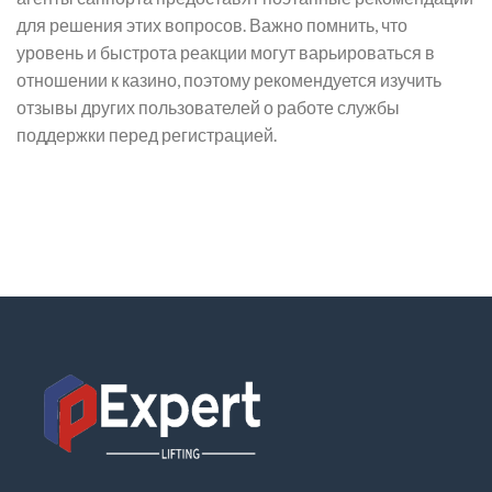
для решения этих вопросов. Важно помнить, что
уровень и быстрота реакции могут варьироваться в
отношении к казино, поэтому рекомендуется изучить
отзывы других пользователей о работе службы
поддержки перед регистрацией.