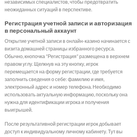
независимых специалистов, чтобы предотвратить
неожиданных ситуаций в перспективе.
Регистрация учетной записи и авторизация
в персональный аккаунт
Открытие учетной записи в онлайн-казино начинается с
визита домашней страницы избранного ресурса.
Обычно, кнопочка “Регистрация” размещена в верхнем
правом углу. Щелкнув на эту кнопку, игрок
перемещается на форму регистрации, где требуется
заполнить сведения о себе: фамилию и имя,
электронный адрес и номер телефона. Необходимо
использовать актуальную информацию, поскольку она
нужна для идентификации игрока и получения
выигрышей.
После результативной регистрации игрок добывает
доступ к индивидуальному личному кабинету. Тут вы