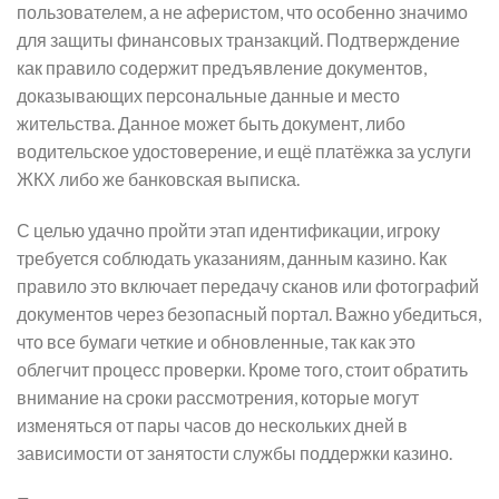
пользователем, а не аферистом, что особенно значимо
для защиты финансовых транзакций. Подтверждение
как правило содержит предъявление документов,
доказывающих персональные данные и место
жительства. Данное может быть документ, либо
водительское удостоверение, и ещё платёжка за услуги
ЖКХ либо же банковская выписка.
С целью удачно пройти этап идентификации, игроку
требуется соблюдать указаниям, данным казино. Как
правило это включает передачу сканов или фотографий
документов через безопасный портал. Важно убедиться,
что все бумаги четкие и обновленные, так как это
облегчит процесс проверки. Кроме того, стоит обратить
внимание на сроки рассмотрения, которые могут
изменяться от пары часов до нескольких дней в
зависимости от занятости службы поддержки казино.