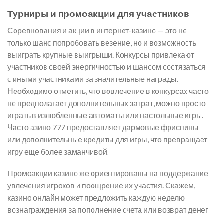
Турниры и промоакции для участников
Соревнования и акции в интернет-казино — это не
только шанс попробовать везение, но и возможность
выиграть крупные выигрыши. Конкурсы привлекают
участников своей энергичностью и шансом состязаться
с иными участниками за значительные награды.
Необходимо отметить, что вовлечение в конкурсах часто
не предполагает дополнительных затрат, можно просто
играть в излюбленные автоматы или настольные игры.
Часто азино 777 предоставляет дармовые фриспины
или дополнительные кредиты для игры, что превращает
игру еще более заманчивой.
Промоакции казино же ориентированы на поддержание
увлечения игроков и поощрение их участия. Скажем,
казино онлайн может предложить каждую неделю
вознаграждения за пополнение счета или возврат денег