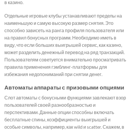
в казино.
Отдельные игровые клубы устанавливают пределы на
наименьшую и самую высокую размер снятия. Это
способно зависеть на ранга профиля пользователя или
на правил бонусных программ. Необходимо иметь в
виду, что если больших выигрышей сервис, как казино,
может разделить денежный перевод на ряд транзакций.
Пользователям советуется внимательно просматривать
правила применения гэмблинг-платформы для
избежания недопониманий при снятии денег.
Автоматы аппараты с призовыми опциями
Слот автоматы с бонусными функциями завлекают взор
пользователей своей разнообразностью и
перспективами. Данные опции способны включать
бесплатные спины, коэффициенты выигрышей и
особые символы, например, как wild и scatter. Скажем, в