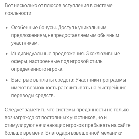
Вот несколько от плюсов вступления в системе
лояльности:
Особенные бонусы: Доступ к уникальным
предложениям, непредоставляемым обычным
участникам.
Индивидуальные предложения: Эксклюзивные
оферы, настроенные под игровой стиль
определенного игрока.
Быстрые выплаты средств: Участники программы
имеют возможность рассчитывать на быстрейшие
переводы средств.
Следует заметить, что системы преданности не только
вознаграждают постоянных участников, но и
стимулируют начинающих игроков пребывать на сайте
больше времени. Благодаря взвешенной механики