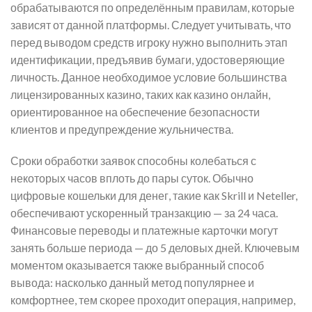
обрабатываются по определённым правилам, которые
зависят от данной платформы. Следует учитывать, что
перед выводом средств игроку нужно выполнить этап
идентификации, предъявив бумаги, удостоверяющие
личность. Данное необходимое условие большинства
лицензированных казино, таких как казино онлайн,
ориентированное на обеспечение безопасности
клиентов и предупреждение жульничества.
Сроки обработки заявок способны колебаться с
некоторых часов вплоть до пары суток. Обычно
цифровые кошельки для денег, такие как Skrill и Neteller,
обеспечивают ускоренный транзакцию — за 24 часа.
Финансовые переводы и платежные карточки могут
занять больше периода — до 5 деловых дней. Ключевым
моментом оказывается также выбранный способ
вывода: насколько данный метод популярнее и
комфортнее, тем скорее проходит операция, например,