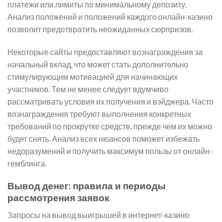
платежи или лимиты по минимальному депозиту.
Анализ положений и положений каждого онлайн-казино
позволит предотвратить неожиданных сюрпризов.
Некоторые сайты предоставляют вознаграждения за
начальный вклад, что может стать дополнительно
стимулирующим мотивацией для начинающих
участников. Тем не менее следует вдумчиво
рассматривать условия их получения и вэйджера. Часто
вознаграждения требуют выполнения конкретных
требований по прокрутке средств, прежде чем их можно
будет снять. Анализ всех нюансов поможет избежать
недоразумений и получить максимум пользы от онлайн-
гемблинга.
Вывод денег: правила и периоды
рассмотрения заявок
Запросы на вывод выигрышей в интернет-казино