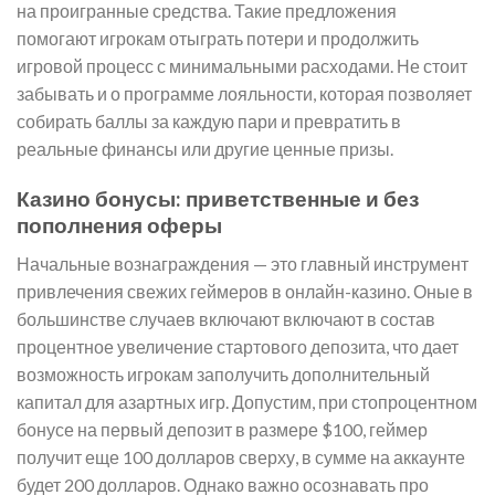
на проигранные средства. Такие предложения
помогают игрокам отыграть потери и продолжить
игровой процесс с минимальными расходами. Не стоит
забывать и о программе лояльности, которая позволяет
собирать баллы за каждую пари и превратить в
реальные финансы или другие ценные призы.
Казино бонусы: приветственные и без
пополнения оферы
Начальные вознаграждения — это главный инструмент
привлечения свежих геймеров в онлайн-казино. Оные в
большинстве случаев включают включают в состав
процентное увеличение стартового депозита, что дает
возможность игрокам заполучить дополнительный
капитал для азартных игр. Допустим, при стопроцентном
бонусе на первый депозит в размере $100, геймер
получит еще 100 долларов сверху, в сумме на аккаунте
будет 200 долларов. Однако важно осознавать про