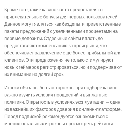
Кроме того, такие казино часто предоставляют
привлекательные бонусы для первых пользователей.
Данное могут являться как бездепы, и приветственные
пакеты предложений с увеличенными процентами на
первые депозиты. Отдельные сайты вплоть до
предоставляют компенсацию за проигрыши, что
обеспечивает развлечение еще более прибыльной для
клиентов. Эти предложения не только стимулируют
новых геймеров регистрироваться, но и поддерживают
их внимание на долгий срок.
Игроки обязаны быть осторожны при подборе казино:
важно изучить условия поощрений и выплатные
политики. Открытость в условиях эксплуатации — один
из важнейших факторов доверия к онлайн-платформе.
Перед подпиской рекомендуется ознакомиться с
мнения остальных игроков и просмотреть рейтинги