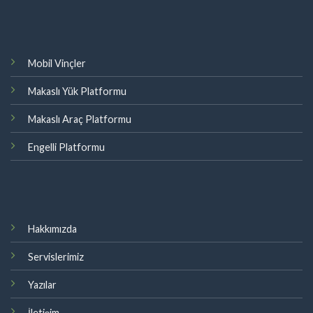
Mobil Vinçler
Makaslı Yük Platformu
Makaslı Araç Platformu
Engelli Platformu
Hakkımızda
Servislerimiz
Yazılar
İletişim