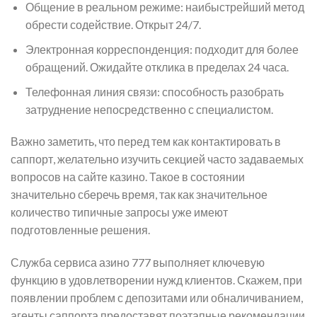
Общение в реальном режиме: наибыстрейший метод
обрести содействие. Открыт 24/7.
Электронная корреспонденция: подходит для более
обращений. Ожидайте отклика в пределах 24 часа.
Телефонная линия связи: способность разобрать
затруднение непосредственно с специалистом.
Важно заметить, что перед тем как контактировать в
саппорт, желательно изучить секцией часто задаваемых
вопросов на сайте казино. Такое в состоянии
значительно сберечь время, так как значительное
количество типичные запросы уже имеют
подготовленные решения.
Служба сервиса азино 777 выполняет ключевую
функцию в удовлетворении нужд клиентов. Скажем, при
появлении проблем с депозитами или обналичиванием,
агенты саппорта предоставят поэтапные рекомендации