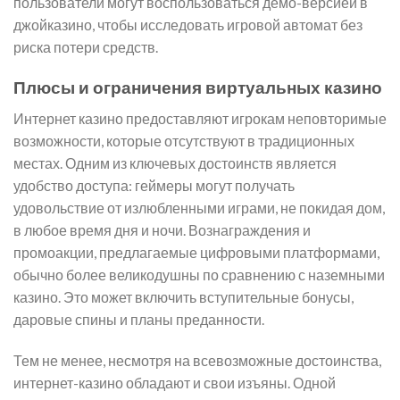
пользователи могут воспользоваться демо-версией в
джойказино, чтобы исследовать игровой автомат без
риска потери средств.
Плюсы и ограничения виртуальных казино
Интернет казино предоставляют игрокам неповторимые
возможности, которые отсутствуют в традиционных
местах. Одним из ключевых достоинств является
удобство доступа: геймеры могут получать
удовольствие от излюбленными играми, не покидая дом,
в любое время дня и ночи. Вознаграждения и
промоакции, предлагаемые цифровыми платформами,
обычно более великодушны по сравнению с наземными
казино. Это может включить вступительные бонусы,
даровые спины и планы преданности.
Тем не менее, несмотря на всевозможные достоинства,
интернет-казино обладают и свои изъяны. Одной