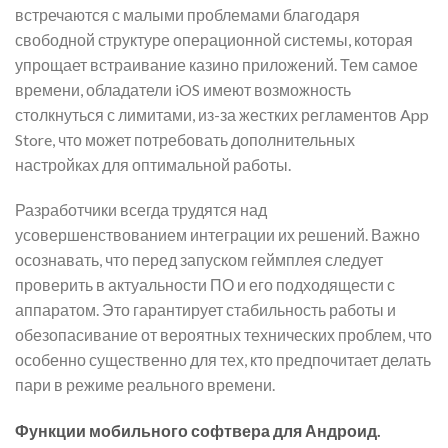
встречаются с малыми проблемами благодаря
свободной структуре операционной системы, которая
упрощает встраивание казино приложений. Тем самое
времени, обладатели iOS имеют возможность
столкнуться с лимитами, из-за жестких регламентов App
Store, что может потребовать дополнительных
настройках для оптимальной работы.
Разработчики всегда трудятся над
усовершенствованием интеграции их решений. Важно
осознавать, что перед запуском геймплея следует
проверить в актуальности ПО и его подходящести с
аппаратом. Это гарантирует стабильность работы и
обезопасивание от вероятных технических проблем, что
особенно существенно для тех, кто предпочитает делать
пари в режиме реального времени.
Функции мобильного софтвера для Андроид.