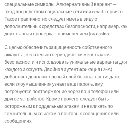
специальные символы. Альтернативный вариант —
вход посредством социальные сети или email-сервисы.
Такое практично, но следует иметь в виду о
дополнительных средствах безопасности, например, как
двухэтапная проверка с применением joy casino.
С целью обеспечить защищенность собственного
аккаунта, желательно периодически менять ключ
безопасности и использовать уникальные варианты для
каждого аккаунта. Двойная аутентификация (2FA)
добавляет дополнительный слой безопасности: даже
если злоумышленник узнает ваш пароль, ему
потребуется подтверждение через ваш телефон или
другое устройство. Кроме прочего, следует быть
осторожным к поддельным атакам и не кликать по
сомнительным ссылкам в почтовых сообщениях или
сообщениях.