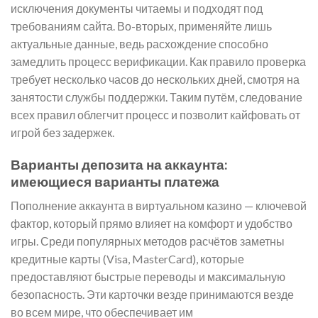
исключения документы читаемы и подходят под
требованиям сайта. Во-вторых, применяйте лишь
актуальные данные, ведь расхождение способно
замедлить процесс верификации. Как правило проверка
требует несколько часов до нескольких дней, смотря на
занятости службы поддержки. Таким путём, следование
всех правил облегчит процесс и позволит кайфовать от
игрой без задержек.
Варианты депозита на аккаунта:
имеющиеся варианты платежа
Пополнение аккаунта в виртуальном казино — ключевой
фактор, который прямо влияет на комфорт и удобство
игры. Среди популярных методов расчётов заметны
кредитные карты (Visa, MasterCard), которые
предоставляют быстрые переводы и максимальную
безопасность. Эти карточки везде принимаются везде
во всем мире, что обеспечивает им