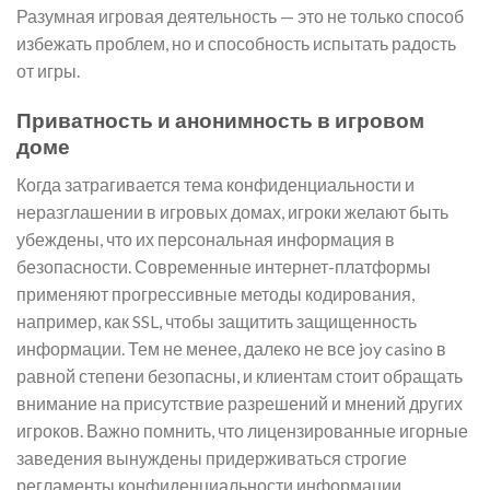
Разумная игровая деятельность — это не только способ
избежать проблем, но и способность испытать радость
от игры.
Приватность и анонимность в игровом
доме
Когда затрагивается тема конфиденциальности и
неразглашении в игровых домах, игроки желают быть
убеждены, что их персональная информация в
безопасности. Современные интернет-платформы
применяют прогрессивные методы кодирования,
например, как SSL, чтобы защитить защищенность
информации. Тем не менее, далеко не все joy casino в
равной степени безопасны, и клиентам стоит обращать
внимание на присутствие разрешений и мнений других
игроков. Важно помнить, что лицензированные игорные
заведения вынуждены придерживаться строгие
регламенты конфиденциальности информации.