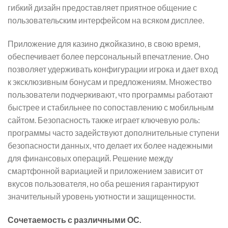
гибкий дизайн предоставляет приятное общение с
пользовательским интерфейсом на всяком дисплее.
Приложение для казино джойказино, в свою время,
обеспечивает более персональный впечатление. Оно
позволяет удерживать конфигурации игрока и дает вход
к эксклюзивным бонусам и предложениям. Множество
пользователи подчеркивают, что программы работают
быстрее и стабильнее по сопоставлению с мобильным
сайтом. Безопасность также играет ключевую роль:
программы часто задействуют дополнительные ступени
безопасности данных, что делает их более надежными
для финансовых операций. Решение между
смартфонной вариацией и приложением зависит от
вкусов пользователя, но оба решения гарантируют
значительный уровень уютности и защищенности.
Сочетаемость с различными ОС.