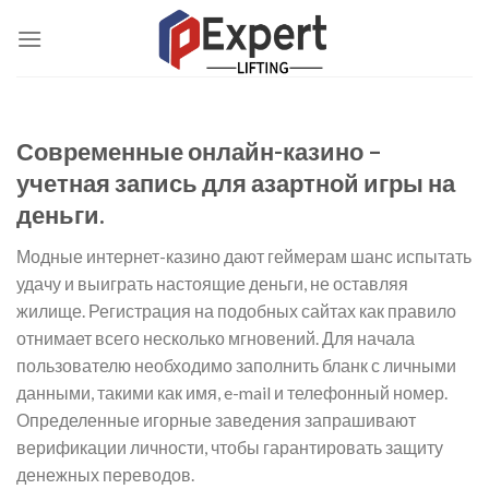
Skip
to
content
Современные онлайн-казино –
учетная запись для азартной игры на
деньги.
Модные интернет-казино дают геймерам шанс испытать
удачу и выиграть настоящие деньги, не оставляя
жилище. Регистрация на подобных сайтах как правило
отнимает всего несколько мгновений. Для начала
пользователю необходимо заполнить бланк с личными
данными, такими как имя, e-mail и телефонный номер.
Определенные игорные заведения запрашивают
верификации личности, чтобы гарантировать защиту
денежных переводов.