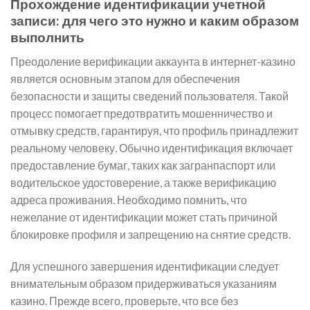
Прохождение идентификации учетной
записи: для чего это нужно и каким образом
выполнить
Преодоление верификации аккаунта в интернет-казино
является основным этапом для обеспечения
безопасности и защиты сведений пользователя. Такой
процесс помогает предотвратить мошенничество и
отмывку средств, гарантируя, что профиль принадлежит
реальному человеку. Обычно идентификация включает
предоставление бумаг, таких как загранпаспорт или
водительское удостоверение, а также верификацию
адреса проживания. Необходимо помнить, что
нежелание от идентификации может стать причиной
блокировке профиля и запрещению на снятие средств.
Для успешного завершения идентификации следует
внимательным образом придерживаться указаниям
казино. Прежде всего, проверьте, что все без