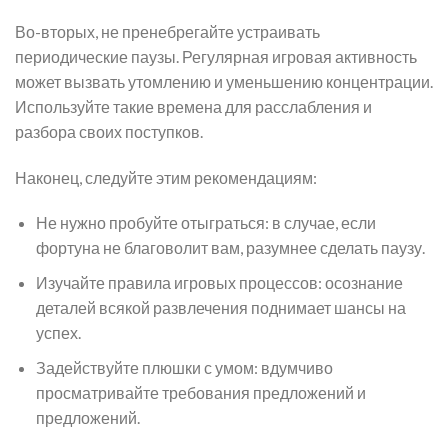
Во-вторых, не пренебрегайте устраивать
периодические паузы. Регулярная игровая активность
может вызвать утомлению и уменьшению концентрации.
Используйте такие времена для расслабления и
разбора своих поступков.
Наконец, следуйте этим рекомендациям:
Не нужно пробуйте отыграться: в случае, если
фортуна не благоволит вам, разумнее сделать паузу.
Изучайте правила игровых процессов: осознание
деталей всякой развлечения поднимает шансы на
успех.
Задействуйте плюшки с умом: вдумчиво
просматривайте требования предложений и
предложений.