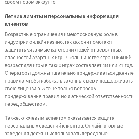
своем новом аккаунте.
Летние лимиты и персональные информация
клиентов
Возрастные ограничения имеют основную роль в
индустрии онлайн казино, так как они помогают
защитить уязвимые категории людей от вероятных
опасностей азартных игр. В большинстве стран нижний
возраст для игры в таких играх составляет 18 или 21 год.
Операторы должны тщательно придерживаться данные
правила, чтобы избежать законных мер и поддерживать
свою лицензию. Это не только вопросом
придерживания правил, но и этической ответственности
перед обществом.
Также, ключевым аспектом оказывается защита
персональных сведений клиентов. Онлайн игорные
заведения должны использовать передовые