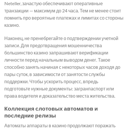
Neteller, зачастую обеспечивают оперативные
транзакции — максимум до 24 часа. Тем не менее стоит
помнить про вероятные платежах и лимитах со стороны
казино.
Наконец, не пренебрегайте о подтверждении учетной
записи. Для предотвращения мошенничества
большинство казино запрашивают верификации
личности перед начальным выводом денег. Такое
способно занять начиная с некоторых часов доходя до
пары суток, в зависимости от занятости службы
поддержки. Чтобы ускорить процесс, впредь
подготовьте нужные документы: загранпаспорт или
права водителя и доказательство места жительства.
Коллекция слотовых автоматов и
последние релизы
Автоматы аппараты в казино продолжают поражать