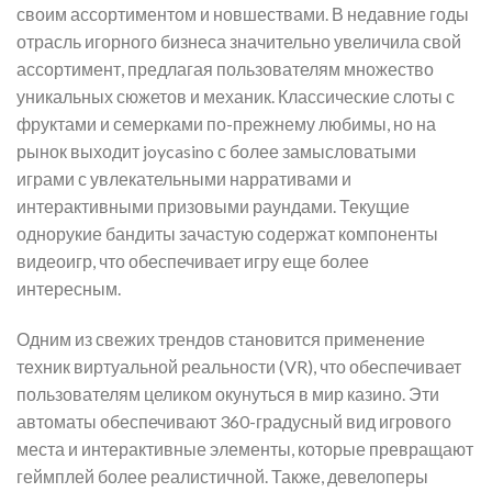
своим ассортиментом и новшествами. В недавние годы
отрасль игорного бизнеса значительно увеличила свой
ассортимент, предлагая пользователям множество
уникальных сюжетов и механик. Классические слоты с
фруктами и семерками по-прежнему любимы, но на
рынок выходит joycasino с более замысловатыми
играми с увлекательными нарративами и
интерактивными призовыми раундами. Текущие
однорукие бандиты зачастую содержат компоненты
видеоигр, что обеспечивает игру еще более
интересным.
Одним из свежих трендов становится применение
техник виртуальной реальности (VR), что обеспечивает
пользователям целиком окунуться в мир казино. Эти
автоматы обеспечивают 360-градусный вид игрового
места и интерактивные элементы, которые превращают
геймплей более реалистичной. Также, девелоперы