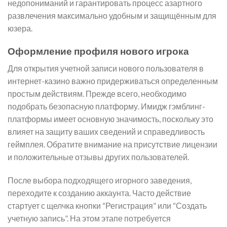
недопониманий и гарантировать процесс азартного
развлечения максимально удобным и защищённым для
юзера.
Оформление профиля нового игрока
Для открытия учетной записи нового пользователя в
интернет-казино важно придерживаться определенным
простым действиям. Прежде всего, необходимо
подобрать безопасную платформу. Имидж гэмблинг-
платформы имеет основную значимость, поскольку это
влияет на защиту ваших сведений и справедливость
геймплея. Обратите внимание на присутствие лицензии
и положительные отзывы других пользователей.
После выбора подходящего игорного заведения,
переходите к созданию аккаунта. Часто действие
стартует с щелчка кнопки “Регистрация” или “Создать
учетную запись”. На этом этапе потребуется