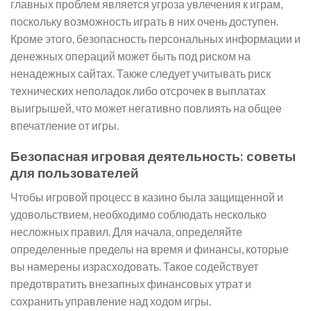
главных проблем является угроза увлечения к играм,
поскольку возможность играть в них очень доступен.
Кроме этого, безопасность персональных информации и
денежных операций может быть под риском на
ненадежных сайтах. Также следует учитывать риск
технических неполадок либо отсрочек в выплатах
выигрышей, что может негативно повлиять на общее
впечатление от игры.
Безопасная игровая деятельность: советы
для пользователей
Чтобы игровой процесс в казино была защищенной и
удовольствием, необходимо соблюдать несколько
несложных правил. Для начала, определяйте
определенные пределы на время и финансы, которые
вы намерены израсходовать. Такое содействует
предотвратить внезапных финансовых утрат и
сохранить управление над ходом игры.