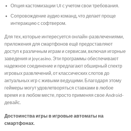
Опция кастомизации UI с учетом свои требования.
Сопровождение аудио команд, что делает проще
интеракцию с софтвером.
Для тех, которые интересуется онлайн-развлечениями,
приложения для смартфонов ещё предоставляют
доступ к различным играм и сервисам, включая игорные
заведения и joycasino. Эти программы обеспечивают
надежное соединение и предлагают обширный спектр
игровых развлечений, от классических слотов до
актуальных игр с живыми ведущими. Благодаря этому
геймеры могут удовлетворяться ставками в любое
время и в любом месте, просто применяя свое Android-
девайс.
Достоинства игры в игровые автоматы на
смартфонах.